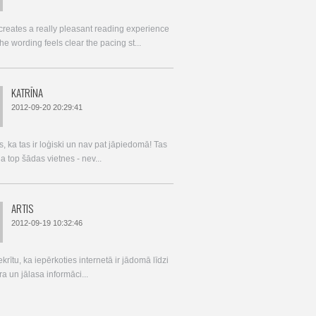
 creates a really pleasant reading experience
e wording feels clear the pacing st...
KATRĪNA
2012-09-20 20:29:41
, ka tas ir loģiski un nav pat jāpiedomā! Tas
 ja top šādas vietnes - nev...
ARTIS
2012-09-19 10:32:46
ekrītu, ka iepērkoties internetā ir jādomā līdzi
a un jālasa informāci...