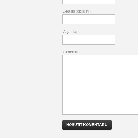
E-pasts (obligāti)
Mājas lapa
Komentārs