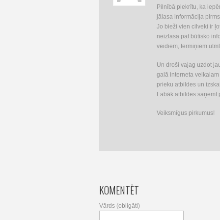
Pilnībā piekrītu, ka iep
jālasa informācija pirms
Jo bieži vien cilveki ir 
neizlasa pat būtisko i
veidiem, termiņiem utml
Un droši vajag uzdot ja
galā interneta veikalam 
prieku atbildes un izsk
Labāk atbildes saņemt 
Veiksmīgus pirkumus!
KOMENTĒT
Vārds (obligāti)