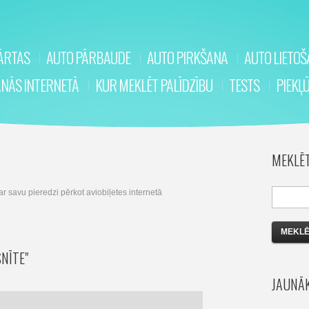
KĀRTAS
AUTO PĀRBAUDE
AUTO PIRKŠANA
AUTO LIETO
ANĀS INTERNETĀ
KUR MEKLĒT PALĪDZĪBU
TESTS
PIEKĻ
MEKLĒ
ar savu pieredzi pērkot aviobiļetes internetā
SNĪTE"
JAUNĀK