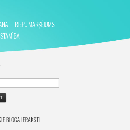
ŠANA
RIEPU MARĶĒJUMS
ŪSTAMĪBA
T
IE BLOGA IERAKSTI