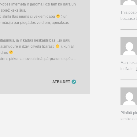
ērkoties internetā ir jādomā līdzi tam ko dara un
 spiež ķeksīšus.
This post
ļoti slinki (tas mums cilvēkiem dabā
) un
because th
nformāciju par piegādes veidiem, apmaksas
.
utajumus, ja ir kādas neskaidrības…jo galu
aizmugurē ir dzīvi cilveki (parasti
), kuri ar
aidros
pirms pirkuma nevis risināt pārpratumus pēc…
Man liekas
ir dīvaini,
ATBILDĒT
Pilnībā pi
tam ko dar