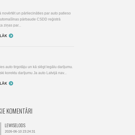
I
 novērtēt un pārliecināties par auto patieso
 Automašīnas pārbaude CSDD reģistrā
ka ziņas par...
ĀLĀK
ies auto tirgotāju un kā slēgt legālu darījumu.
iski korektu darījumu Ja auto Latvijā nav...
ĀLĀK
IE KOMENTĀRI
LEWISELODS
2026-06-10 23:24:31