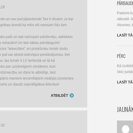
PĀRBAUD
:29
Padomi kā
iski un nav pat jāpiedomā! Tas ir dīvaini, ja top
stāvokli.
s gribas domāt ka mēs vēl neesam līdz tam
Atceries, 
LASĪT T
mēs paši un tad vainojam pārdevēju, saliekam
o nelasām! Un tad sākas pārsteigumi!
cies ”ieberzties” un priekšroku tomēr dodu
te pat var atrast izdevīgus piedāvājumus, bet
PĒRC
s, tas tomēr ir LV teritorijā un tā kā
Kā izvēlēt
ks par uzņēmīgiem cilvēkiem, kuri
Veic jurid
irdzniecību un dara to atbildīgi, bez
pāris maniem iecienītajiem vietējās izcelsmes
LASĪT T
Jums un daudz saprātīgākus klientus!
ATBILDĒT
JAUNĀK
:32