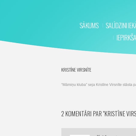
SĀKUMS
SALĪDZINI IE
IEPIRKŠ
KRISTĪNE VIRSNĪTE
“Māmiņu kluba” seja Kristīne Virsnīte stāsta p
2 KOMENTĀRI PAR
"KRISTĪNE VIR