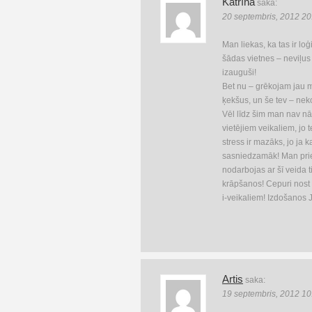
Katrīna
saka:
20 septembris, 2012 20
Man liekas, ka tas ir loģ
šādas vietnes – neviļu
izauguši!
Bet nu – grēkojam jau 
ķekšus, un še tev – nek
Vēl līdz šim man nav nā
vietējiem veikaliem, jo 
stress ir mazāks, jo ja ka
sasniedzamāk! Man prie
nodarbojas ar šī veida t
krāpšanos! Cepuri nost 
i-veikaliem! Izdošanos 
Artis
saka:
19 septembris, 2012 10