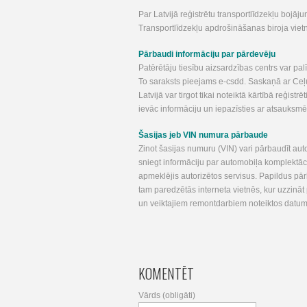
Par Latvijā reģistrētu transportlīdzekļu bojāju
Transportlīdzekļu apdrošināšanas biroja viet
Pārbaudi informāciju par pārdevēju
Patērētāju tiesību aizsardzības centrs var pa
To saraksts pieejams e-csdd. Saskaņā ar Ceļu 
Latvijā var tirgot tikai noteiktā kārtībā reģist
ievāc informāciju un iepazīsties ar atsauks
Šasijas jeb VIN numura pārbaude
Zinot šasijas numuru (VIN) vari pārbaudīt auto
sniegt informāciju par automobiļa komplektāc
apmeklējis autorizētos servisus. Papildus p
tam paredzētās interneta vietnēs, kur uzzinā
un veiktajiem remontdarbiem noteiktos datum
KOMENTĒT
Vārds (obligāti)