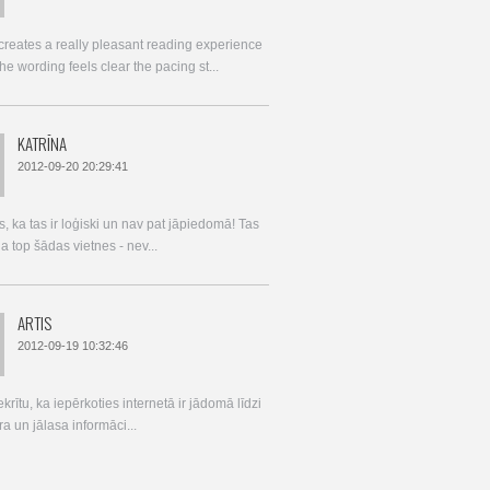
 creates a really pleasant reading experience
e wording feels clear the pacing st...
KATRĪNA
2012-09-20 20:29:41
, ka tas ir loģiski un nav pat jāpiedomā! Tas
 ja top šādas vietnes - nev...
ARTIS
2012-09-19 10:32:46
ekrītu, ka iepērkoties internetā ir jādomā līdzi
a un jālasa informāci...