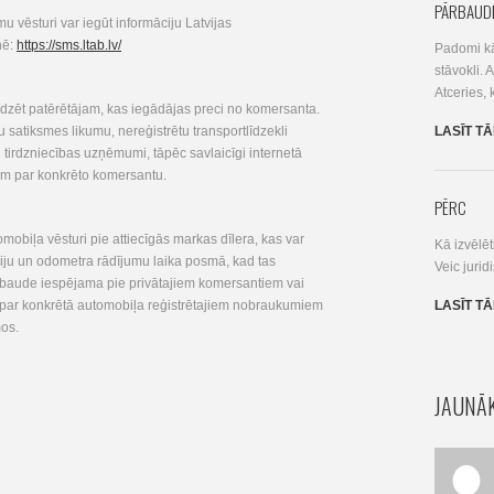
PĀRBAUD
mu vēsturi var iegūt informāciju Latvijas
nē:
https://sms.ltab.lv/
Padomi kā
stāvokli.
Atceries, 
līdzēt patērētājam, kas iegādājas preci no komersanta.
satiksmes likumu, nereģistrētu transportlīdzekli
LASĪT T
rēti tirdzniecības uzņēmumi, tāpēc savlaicīgi internetā
mēm par konkrēto komersantu.
PĒRC
mobiļa vēsturi pie attiecīgās markas dīlera, kas var
Kā izvēlēt
iju un odometra rādījumu laika posmā, kad tas
Veic jurid
ārbaude iespējama pie privātajiem komersantiem vai
t par konkrētā automobiļa reģistrētajiem nobraukumiem
LASĪT T
os.
JAUNĀK