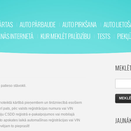
KĀRTAS
AUTO PĀRBAUDE
AUTO PIRKŠANA
AUTO LIETO
ANĀS INTERNETĀ
KUR MEKLĒT PALĪDZĪBU
TESTS
PIEKĻ
MEKLĒ
patieso stāvokli.
i noteiktā kārtībā pieņemtiem un tirdzniecībā esošiem
rī pats, pēc valsts reģistrācijas numura vai VIN
ciju CSDD reģistrā e-pakalpojumos vai mobilajā
JAUNĀK
to apskates laikā automašīnas reģistrācijas vai VIN
evējam to pieprasīt!