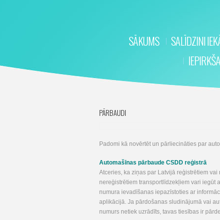
SĀKUMS
SALĪDZINI IE
IEPIRKŠ
PĀRBAUDI
Padomi kā novērtēt un pārliecināties par auto 
Automašīnas pārbaude CSDD reģistrā
Atceries, ka ziņas par Latvijā reģistrētiem va
nereģistrētiem transportlīdzekļiem vari iegūt a
numura ievadīšanas iepazīstoties ar informā
aplikācijā. Ja pārdošanas sludinājumā vai au
numurs netiek uzrādīts, tavas tiesības ir pārd