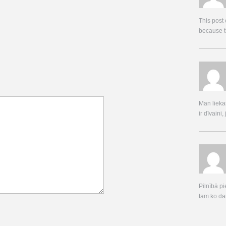
This post
because th
Man liekas
ir dīvaini,
Pilnībā pi
tam ko dar