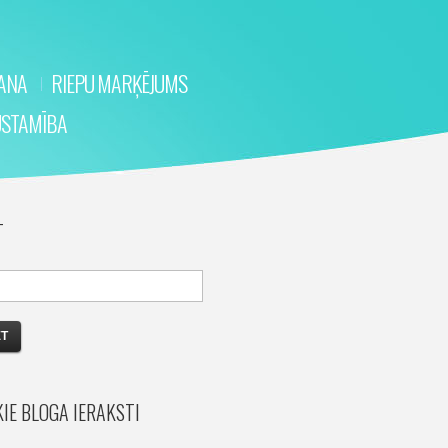
ŠANA
RIEPU MARĶĒJUMS
ŪSTAMĪBA
T
IE BLOGA IERAKSTI