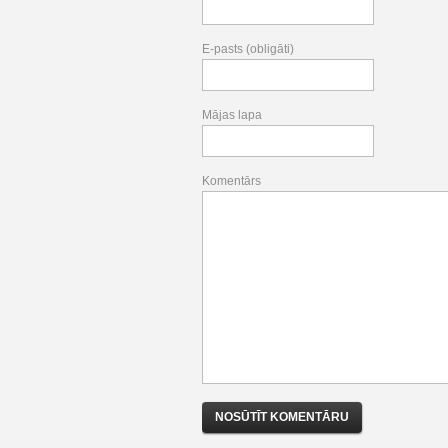
E-pasts (obligāti)
Mājas lapa
Komentārs