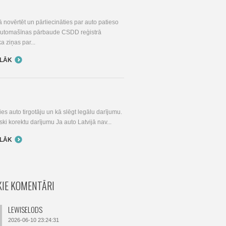
I
 novērtēt un pārliecināties par auto patieso
 Automašīnas pārbaude CSDD reģistrā
ka ziņas par...
ĀLĀK
ies auto tirgotāju un kā slēgt legālu darījumu.
iski korektu darījumu Ja auto Latvijā nav...
ĀLĀK
IE KOMENTĀRI
LEWISELODS
2026-06-10 23:24:31