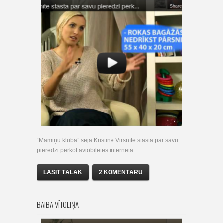
“Māmiņu kluba” seja Kristīne Virsnīte stāsta par savu
pieredzi pērkot aviobiļetes internetā...
LASĪT TĀLĀK
2 KOMENTĀRU
BAIBA VĪTOLIŅA