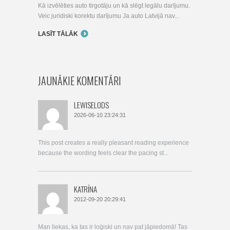
Kā izvēlēties auto tirgotāju un kā slēgt legālu darījumu.
Veic juridiski korektu darījumu Ja auto Latvijā nav...
LASĪT TĀLĀK
JAUNĀKIE KOMENTĀRI
LEWISELODS
2026-06-10 23:24:31
This post creates a really pleasant reading experience
because the wording feels clear the pacing st...
KATRĪNA
2012-09-20 20:29:41
Man liekas, ka tas ir loģiski un nav pat jāpiedomā! Tas