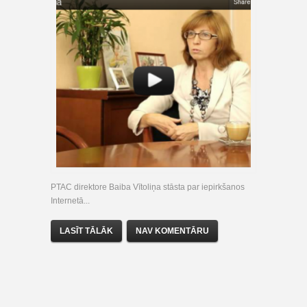
PTAC direktore Baiba Vītoliņa stāsta par iepirkšanos
Internetā...
LASĪT TĀLĀK
NAV KOMENTĀRU