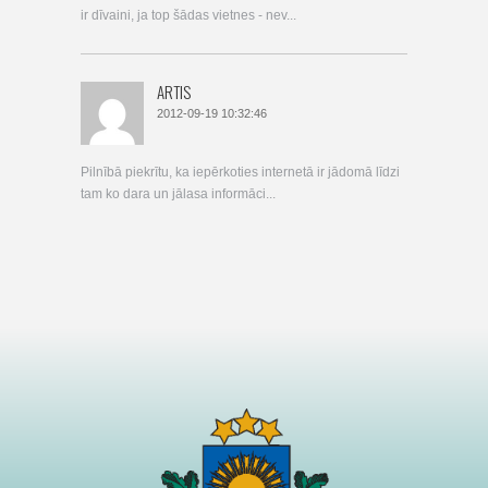
ir dīvaini, ja top šādas vietnes - nev...
ARTIS
2012-09-19 10:32:46
Pilnībā piekrītu, ka iepērkoties internetā ir jādomā līdzi
tam ko dara un jālasa informāci...