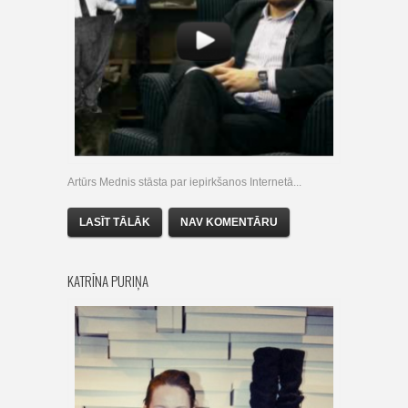
Artūrs Mednis stāsta par iepirkšanos Internetā...
LASĪT TĀLĀK
NAV KOMENTĀRU
KATRĪNA PURIŅA