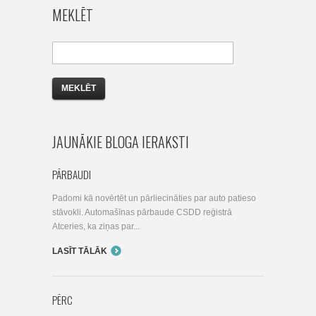
MEKLĒT
JAUNĀKIE BLOGA IERAKSTI
PĀRBAUDI
Padomi kā novērtēt un pārliecināties par auto patieso
stāvokli. Automašīnas pārbaude CSDD reģistrā
Atceries, ka ziņas par...
LASĪT TĀLĀK
PĒRC