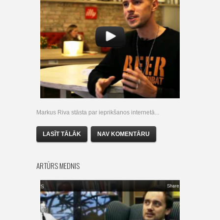
Markus Riva stāsta par ieprikšanos internetā...
LASĪT TĀLĀK
NAV KOMENTĀRU
ARTŪRS MEDNIS