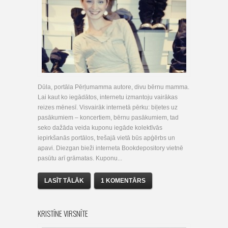
Dūla, portāla Pērļumamma autore, divu bērnu mamma.
Lai kaut ko iegādātos, internetu izmantoju vairākas
reizes mēnesī. Visvairāk internetā pērku: biļetes uz
pasākumiem – koncertiem, bērnu pasākumiem, tad
seko dažāda veida kuponu iegāde kolektīvās
iepirkšanās portālos, trešajā vietā būs apģērbs un
apavi. Diezgan bieži interneta Bookdepository vietnē
pasūtu arī grāmatas. Kuponu...
LASĪT TĀLĀK
1 KOMENTĀRS
KRISTĪNE VIRSNĪTE