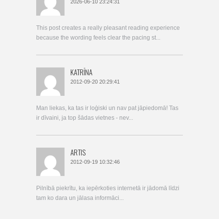
2026-06-10 23:24:31
This post creates a really pleasant reading experience
because the wording feels clear the pacing st...
KATRĪNA
2012-09-20 20:29:41
Man liekas, ka tas ir loģiski un nav pat jāpiedomā! Tas
ir dīvaini, ja top šādas vietnes - nev...
ARTIS
2012-09-19 10:32:46
Pilnībā piekrītu, ka iepērkoties internetā ir jādomā līdzi
tam ko dara un jālasa informāci...