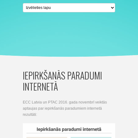
IEPIRKŠANĀS PARADUMI
INTERNETĀ
ECC Latvia un PTAC 2016. gada novembrī veiktās
aptaujas par iepirkšanās paradumiem internetā
rezultāti: