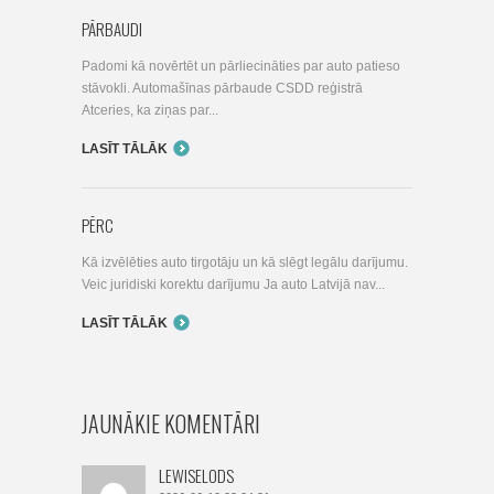
PĀRBAUDI
Padomi kā novērtēt un pārliecināties par auto patieso
stāvokli. Automašīnas pārbaude CSDD reģistrā
Atceries, ka ziņas par...
LASĪT TĀLĀK
PĒRC
Kā izvēlēties auto tirgotāju un kā slēgt legālu darījumu.
Veic juridiski korektu darījumu Ja auto Latvijā nav...
LASĪT TĀLĀK
JAUNĀKIE KOMENTĀRI
LEWISELODS